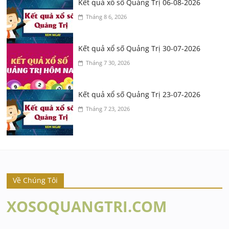
Kết quả xổ số Quảng Trị 06-08-2026
Tháng 8 6, 2026
Kết quả xổ số Quảng Trị 30-07-2026
Tháng 7 30, 2026
Kết quả xổ số Quảng Trị 23-07-2026
Tháng 7 23, 2026
Về Chúng Tôi
XOSOQUANGTRI.COM