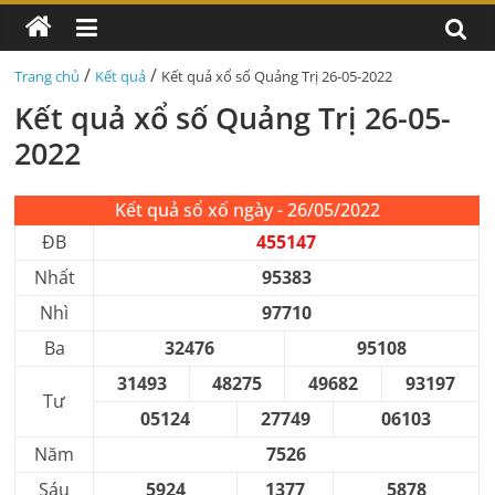
/
/
Trang chủ
Kết quả
Kết quả xổ số Quảng Trị 26-05-2022
Kết quả xổ số Quảng Trị 26-05-
2022
Kết quả sổ xố ngày - 26/05/2022
ĐB
455147
Nhất
95383
Nhì
97710
Ba
32476
95108
31493
48275
49682
93197
Tư
05124
27749
06103
Năm
7526
Sáu
5924
1377
5878