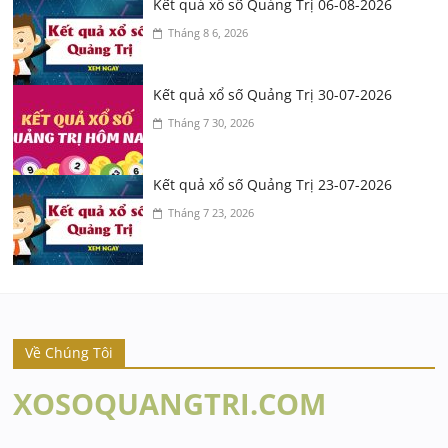
Kết quả xổ số Quảng Trị 06-08-2026
Tháng 8 6, 2026
Kết quả xổ số Quảng Trị 30-07-2026
Tháng 7 30, 2026
Kết quả xổ số Quảng Trị 23-07-2026
Tháng 7 23, 2026
Về Chúng Tôi
XOSOQUANGTRI.COM