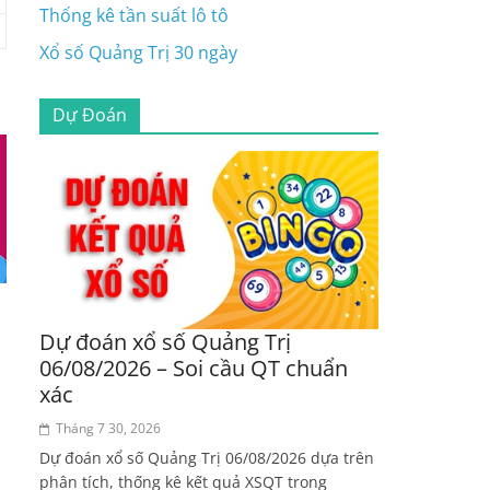
Thống kê tần suất lô tô
Xổ số Quảng Trị 30 ngày
Dự Đoán
Dự đoán xổ số Quảng Trị
06/08/2026 – Soi cầu QT chuẩn
xác
Tháng 7 30, 2026
Dự đoán xổ số Quảng Trị 06/08/2026 dựa trên
phân tích, thống kê kết quả XSQT trong