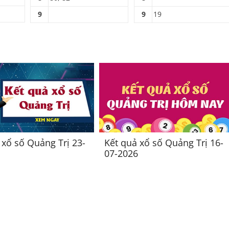
9
9
19
 xổ số Quảng Trị 23-
Kết quả xổ số Quảng Trị 16-
07-2026