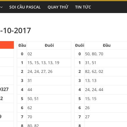
SOI CẦU PASCAL
QUAY THỬ
TIN TỨC
6-10-2017
Đầu
Đuôi
Đuôi
Đầu
0
02
0
50, 80, 70
1
15, 15, 13, 13, 19
1
31, 51
2
24, 24, 27, 26
2
82, 62, 02
3
31
3
13, 13
9327
4
44
4
24, 24, 44
62
5
50, 51
5
15, 15
6
62
6
26
9
7
70
7
27
8
80, 82
8