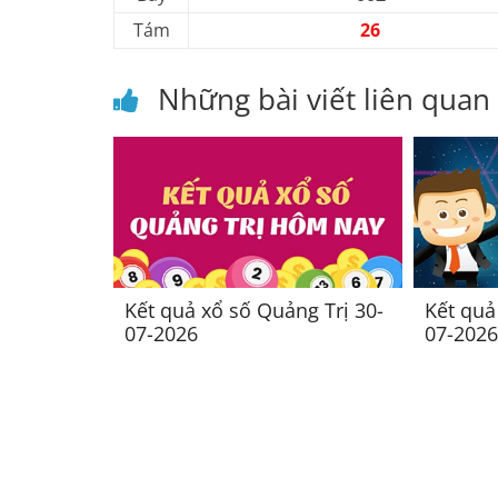
Tám
26
Những bài viết liên quan
Kết quả xổ số Quảng Trị 30-
Kết quả
07-2026
07-2026