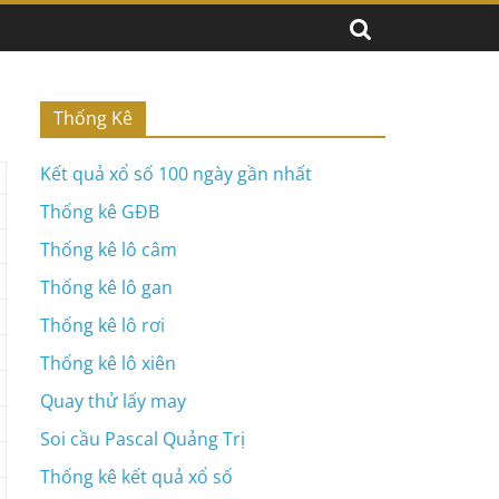
Thống Kê
Kết quả xổ số 100 ngày gần nhất
Thống kê GĐB
Thống kê lô câm
Thống kê lô gan
Thống kê lô rơi
Thống kê lô xiên
Quay thử lấy may
Soi cầu Pascal Quảng Trị
Thống kê kết quả xổ số