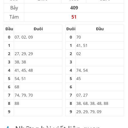
Bảy
409
Tám
51
Đầu
Đuôi
Đuôi
Đầu
0
07, 02, 09
0
70
1
1
41, 51
2
27, 29, 29
2
02
3
38, 38
3
4
41, 45, 48
4
74, 54
5
54, 51
5
45
6
68
6
7
74, 79, 70
7
07, 27
8
88
8
38, 68, 38, 48, 88
9
9
29, 29, 79, 09