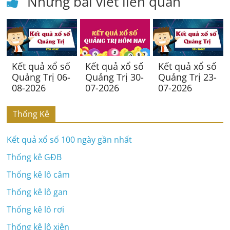
Những bài viết liên quan
Kết quả xổ số
Kết quả xổ số
Kết quả xổ số
Quảng Trị 06-
Quảng Trị 30-
Quảng Trị 23-
08-2026
07-2026
07-2026
Thống Kê
Kết quả xổ số 100 ngày gần nhất
Thống kê GĐB
Thống kê lô câm
Thống kê lô gan
Thống kê lô rơi
Thống kê lô xiên