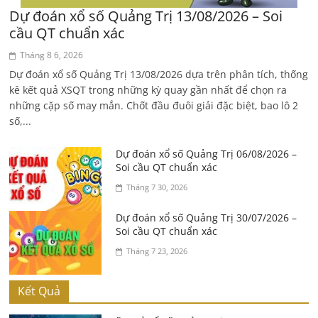
Dự đoán xổ số Quảng Trị 13/08/2026 – Soi
cầu QT chuẩn xác
Tháng 8 6, 2026
Dự đoán xổ số Quảng Trị 13/08/2026 dựa trên phân tích, thống
kê kết quả XSQT trong những kỳ quay gần nhất để chọn ra
những cặp số may mắn. Chốt đầu đuôi giải đặc biệt, bao lô 2
số,...
Dự đoán xổ số Quảng Trị 06/08/2026 –
Soi cầu QT chuẩn xác
Tháng 7 30, 2026
Dự đoán xổ số Quảng Trị 30/07/2026 –
Soi cầu QT chuẩn xác
Tháng 7 23, 2026
Kết Quả