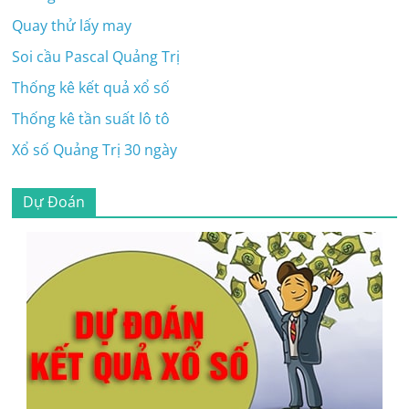
Quay thử lấy may
Soi cầu Pascal Quảng Trị
Thống kê kết quả xổ số
Thống kê tần suất lô tô
Xổ số Quảng Trị 30 ngày
Dự Đoán