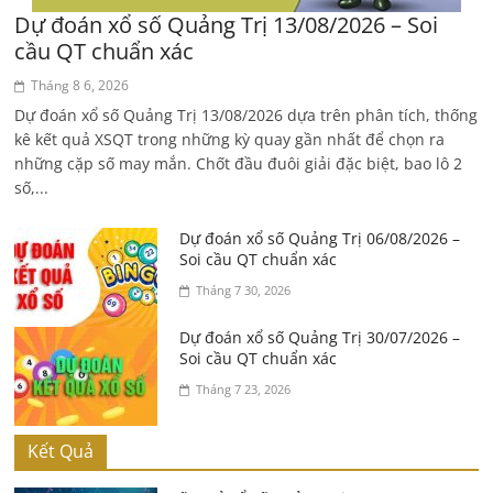
Dự đoán xổ số Quảng Trị 13/08/2026 – Soi
cầu QT chuẩn xác
Tháng 8 6, 2026
Dự đoán xổ số Quảng Trị 13/08/2026 dựa trên phân tích, thống
kê kết quả XSQT trong những kỳ quay gần nhất để chọn ra
những cặp số may mắn. Chốt đầu đuôi giải đặc biệt, bao lô 2
số,...
Dự đoán xổ số Quảng Trị 06/08/2026 –
Soi cầu QT chuẩn xác
Tháng 7 30, 2026
Dự đoán xổ số Quảng Trị 30/07/2026 –
Soi cầu QT chuẩn xác
Tháng 7 23, 2026
Kết Quả