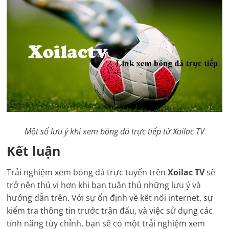
Một số lưu ý khi xem bóng đá trực tiếp từ Xoilac TV
Kết luận
Trải nghiệm xem bóng đá trực tuyến trên
Xoilac TV
sẽ
trở nên thú vị hơn khi bạn tuân thủ những lưu ý và
hướng dẫn trên. Với sự ổn định về kết nối internet, sự
kiểm tra thông tin trước trận đấu, và việc sử dụng các
tính năng tùy chỉnh, bạn sẽ có một trải nghiệm xem