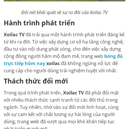
Đôi nét khái quát về sự ra đời của Xoilac TV
Hành trình phát triển
Xoilac TV
đã trải qua một hành trình phát triển đáng kể
từ khi ra đời. Từ việc xây dựng cơ sở hạ tầng công nghệ,
đầu tư vào nội dung phát sóng, cho đến việc xây dựng
cộng đồng người hâm mộ đam mê, trang web
bóng đá
trực tiếp hôm nay
xoilac
đã không ngừng nỗ lực để
cung cấp cho người dùng trải nghiệm tuyệt vời nhất.
Thách thức đổi mới
Trong quá trình phát triển,
Xoilac TV
đã phải đối mặt
với nhiều thách thức cạnh tranh từ các đối thủ trong
ngành. Tuy nhiên, nhờ vào sự đổi mới linh hoạt, cùng
với sự cam kết với chất lượng sự hài lòng của người
dùng, trang web đã vượt qua mọi khó khăn tiếp tục
phát triển mạnh mẽ.