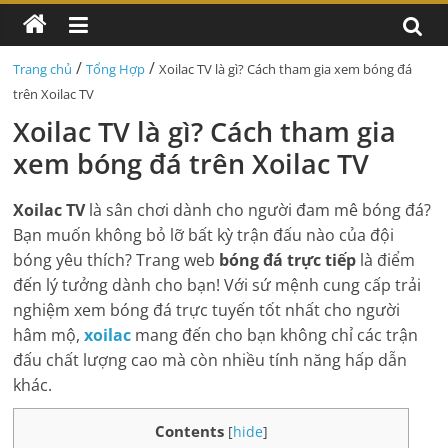
/
/
Trang chủ
Tổng Hợp
Xoilac TV là gì? Cách tham gia xem bóng đá
trên Xoilac TV
Xoilac TV là gì? Cách tham gia
xem bóng đá trên Xoilac TV
Xoilac TV
là sân chơi dành cho người đam mê bóng đá?
Bạn muốn không bỏ lỡ bất kỳ trận đấu nào của đội
bóng yêu thích? Trang web
bóng đá trực tiếp
là điểm
đến lý tưởng dành cho bạn! Với sứ mệnh cung cấp trải
nghiệm xem bóng đá trực tuyến tốt nhất cho người
hâm mộ,
xoilac
mang đến cho bạn không chỉ các trận
đấu chất lượng cao mà còn nhiều tính năng hấp dẫn
khác.
Contents
[
hide
]