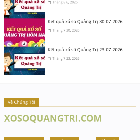
Tháng 8 6, 2026
Kết quả xổ số Quảng Trị 30-07-2026
Tháng 7 30, 2026
Kết quả xổ số Quảng Trị 23-07-2026
Tháng 7 23, 2026
Về Chúng Tôi
XOSOQUANGTRI.COM